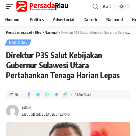
Aa
Ekonomi
Politics
Advertorial
Daerah
Nasional
H
Persadariau.co.id
>
Blog
>
Nasional
>
Direktur P3S Salut Kebijakan Gubernur Sulawesi Utara Pertahankan Tenaga Harian Lepas
NASIONAL
Direktur P3S Salut Kebijakan
Gubernur Sulawesi Utara
Pertahankan Tenaga Harian Lepas
Share
2 Min Read
admin
Last updated: 2023/02/26 13:37:46