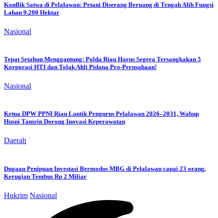
Konflik Satwa di Pelalawan: Petani Diserang Beruang di Tengah Alih Fungsi
Lahan 9.200 Hektar
Nasional
Tepat Setahun Menggantung: Polda Riau Harus Segera Tersangkakan 5
Korporasi HTI dan Tolak Ahli Pidana Pro-Perusahaan!
Nasional
Ketua DPW PPNI Riau Lantik Pengurus Pelalawan 2026–2031, Wabup
Husni Tamrin Dorong Inovasi Keperawatan
Daerah
Dugaan Penipuan Investasi Bermodus MBG di Pelalawan capai 23 orang,
Kerugian Tembus Rp 2 Miliar
Hukrim
Nasional