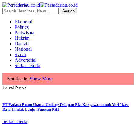
Ekonomi
Politics
Pariwisata
Hukrim
Daerah
Nasional
Syi’ar
Advertorial
Serba – Serbi
Notification
Show More
Latest News
PT Padasa Enam Utama Undang Delapan Eks Karyawan untuk Verifikasi
Data Tindak Lanjut Putusan PHI
Serba - Serbi