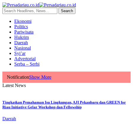
Ekonomi
Politics
Pariwisata
Hukrim
Daerah
Nasional
Syi’ar
Advertorial
Serba – Serbi
Notification
Show More
Latest News
Tingkatkan Pemahaman Isu Lingkungan, AJI Pekanbaru dan GREEN for
Riau Initiative Gelar Workshop dan Fellowship
Daerah