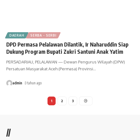
DAERAH
SERBA - SERBI
DPD Permasa Pelalawan Dilantik, Ir Naharuddin Siap
Dukung Program Bupati Zukri Santuni Anak Yatim
PERSADARIAU, PELALAWAN — Dewan Pengurus Wilayah (DPW)
Persatuan Masyarakat Aceh (Permasa) Provinsi
…
admin
3 tahun ago
1
2
3
//