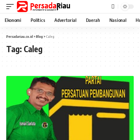
Ekonomi
Politics
Advertorial
Daerah
Nasional
H
Persadariau.co.id
>
Blog
>
Caleg
Tag:
Caleg